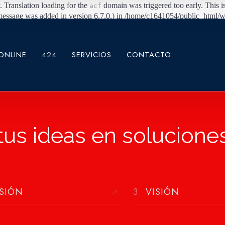
. Translation loading for the
domain was triggered too early. This is
acf
message was added in version 6.7.0.) in /home/c1641054/public_html/w
ONLINE
424
SERVICIOS
CONTACTO
us ideas en soluciones 
SIÓN
VISIÓN