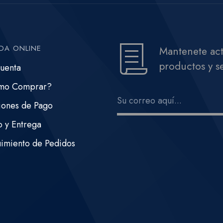
DA ONLINE
Mantenete act
productos y se
uenta
mo Comprar?
ones de Pago
o y Entrega
imiento de Pedidos