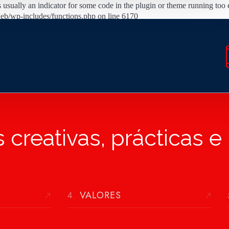
 usually an indicator for some code in the plugin or theme running too 
eb/wp-includes/functions.php on line 6170
creativas, prácticas e
VALORES