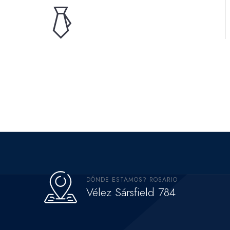
DÓNDE ESTAMOS? ROSARIO
Vélez Sársfield 784