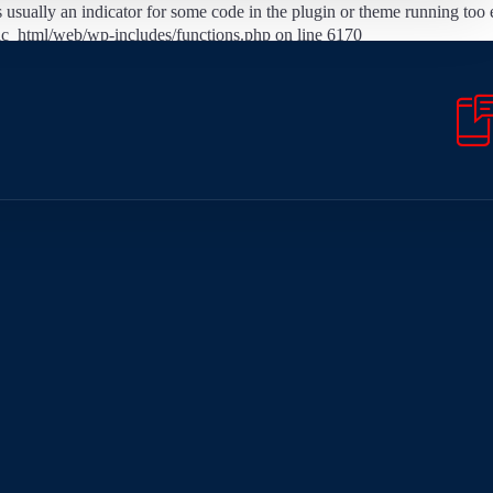
 usually an indicator for some code in the plugin or theme running too 
ic_html/web/wp-includes/functions.php on line 6170