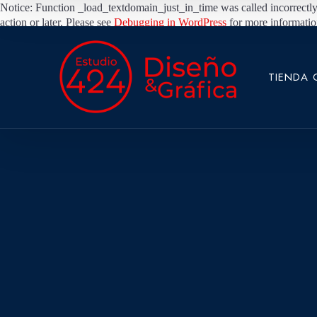
Notice: Function _load_textdomain_just_in_time was called
incorrectly
action or later. Please see
Debugging in WordPress
for more informatio
TIENDA 