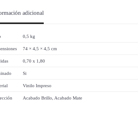
ormación adicional
o
0,5 kg
ensiones
74 × 4,5 × 4,5 cm
idas
0,70 x 1,80
inado
Si
rial
Vinilo Impreso
tección
Acabado Brillo, Acabado Mate