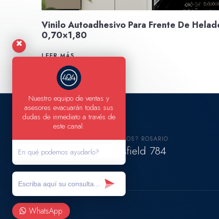
Vinilo Autoadhesivo Para Frente De Helad
0,70×1,80
LEER MÁS
Nuestro equipo de ventas y
asesores evacuarán todas sus
dudas de inmediato a través de
este canal.
DÓNDE ESTAMOS? ROSARIO
Vélez Sársfield 784
En qué podemos ayudarlo?
WhatsApp