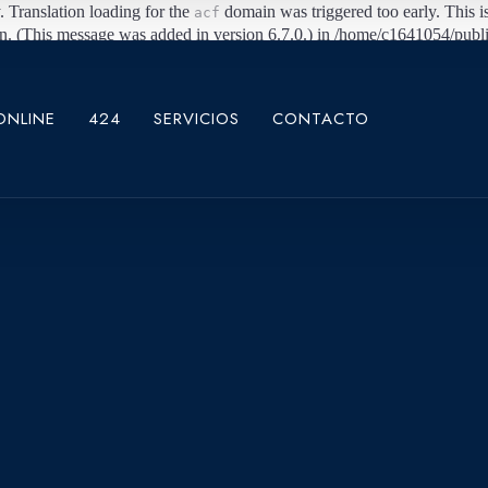
. Translation loading for the
domain was triggered too early. This is
acf
n. (This message was added in version 6.7.0.) in /home/c1641054/publ
ONLINE
424
SERVICIOS
CONTACTO