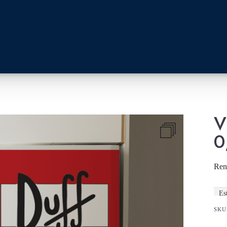
V
0
Reno
Es
SKU