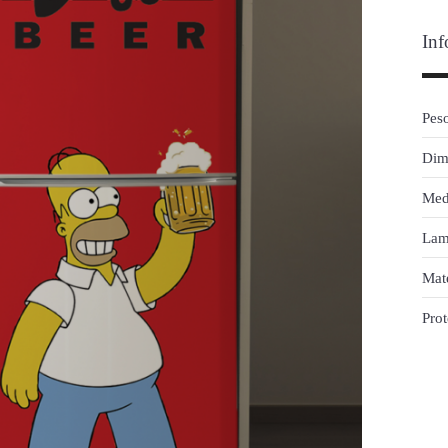
Inf
Pes
Dim
Med
Lam
Mate
Pro