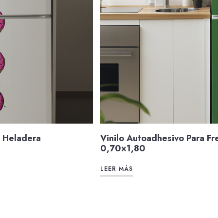
e Heladera
Vinilo Autoadhesivo Para F
0,70×1,80
LEER MÁS